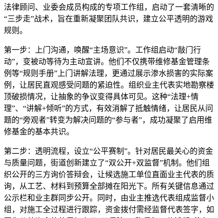
法律顾问、业委会成员构成的专项工作组，启动了一套清晰的
“三步走”战术，旨在重新凝聚团队共识，建立公平透明的游戏
规则。
第一步：上门沟通，唤醒“主场意识”。工作组启动“敲门行
动”，变被动等待为主动宣讲。他们不仅携带维修基金管理条
例等“规则手册”上门讲解法理，更通过展示渗水损害的实际案
例，让居民直观感受问题的紧迫性。组织业主代表实地勘察楼
顶破损情况，让抽象的争议变得具体可见。这种“法理+情
理”、“讲解+倾听”的方式，有效消解了抵触情绪，让居民从问
题的“旁观者”转变为解决问题的“参与者”，成功凝聚了启用维
修基金的基本共识。
第二步：透明流程，设立“公平赛制”。针对居民最关心的资金
与质量问题，街道创新建立了“双公开+双监督”机制。他们组
织公开的三方询价答辩会，让候选施工单位直面业主代表的质
询，从工艺、材料到预算全部摊在阳光下。所有关键信息通过
公示栏和业主群同步公开。同时，由业主推选代表组成监督小
组，对施工全过程进行跟踪，资金拨付需经监督代表签字，如