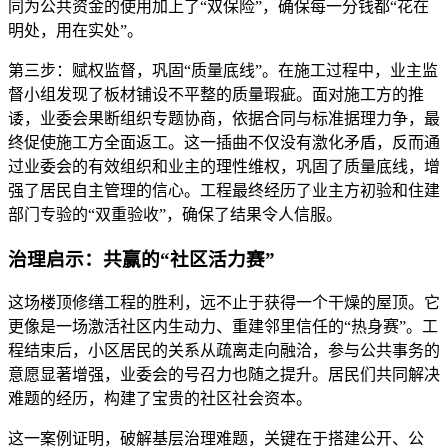
同为公共资金的使用加上了“双保险”，确保每一分钱都“花在
明处，用在实处”。
第三步：赋权监督，巩固“质量底线”。在施工过程中，业主监
督小组发现了板材铺设不平整的质量瑕疵。面对施工方的推
诿，业委会果断组织专题协商，依据合同与标准据理力争，最
终促使施工方全面返工。这一插曲不仅没有激化矛盾，反而通
过业委会的有效组织和业主的理性维权，巩固了质量底线，增
强了居民自主管理的信心。工程最终经历了业主方初验和住建
部门专验的“双重验收”，确保了结果令人信服。
治理启示：共赢的“社区活力赛”
这场楼顶修缮工程的胜利，远不止于获得一个干燥的屋顶。它
更像是一场激活社区内生动力、重建邻里信任的“热身赛”。工
程结束后，小区居民的关系从疏离走向融洽，参与公共事务的
意愿显著增强，业委会的号召力也随之提升。居民们共同解决
难题的经历，构建了宝贵的社区社会资本。
这一案例证明，破解基层治理难题，关键在于搭建公开、公