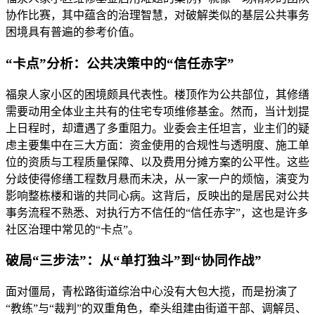
协作比赛，其中蕴含的治理智慧，对破解类似的基层公共事务
困境具有普遍的参考价值。
“卡点”分析：公共决策中的“信任赤字”
福泉人家小区的困境颇具代表性。楼顶作为公共部位，其修缮
需要动用全体业主共有的住宅专项维修基金。然而，当计划提
上日程时，却遭遇了多重阻力。业委会主任坦言，业主们的疑
虑主要集中在三大方面：资金使用的合规性与透明度、施工单
位的资质与工程质量保障、以及费用分摊方案的公平性。这些
分歧使得修缮工程数月悬而未决，从一家一户的烦恼，演变为
影响整栋楼和谐的共同心病。这背后，反映出的是居民对公共
事务流程不熟悉、对执行方不信任的“信任赤字”，这也是许多
社区治理中常见的“卡点”。
破局“三步法”：从“单打独斗”到“协同作战”
面对僵局，青松路街道综治中心没有大包大揽，而是扮演了
“教练”与“裁判”的双重角色，牵头组建由街道干部、调解员、